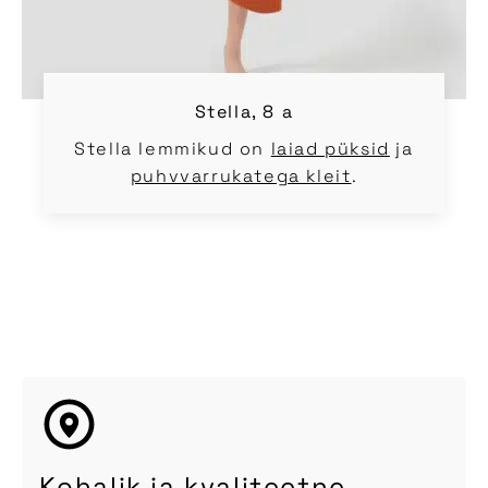
Stella, 8 a
Stella lemmikud on
laiad püksid
ja
puhvvarrukatega kleit
.
Kohalik ja kvaliteetne