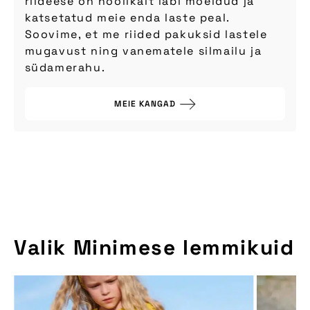
riideese on hoolikalt läbi mõeldud ja
katsetatud meie enda laste peal.
Soovime, et me riided pakuksid lastele
mugavust ning vanematele silmailu ja
südamerahu.
MEIE KANGAD
Valik Minimese lemmikuid