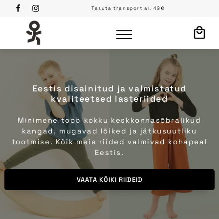
Tasuta transport al. 49€
Eestis disainitud ja valmistatud
kvaliteetsed lasteriided
Minimene toob kokku keskkonnasõbralikud
kangad, mugavad lõiked ja jätkusuutliku
tootmise. Kõik meie riided valmivad kohapeal
Eestis.
VAATA KÕIKI RIIDEID