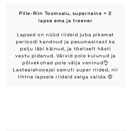
Pille-Riin Toomsalu, supernaine = 2
lapse ema ja treener
Lapsed on nüüd riideid juba pikemat
perioodi kandnud ja pesumasinast ka
palju läbi käinud, ja tõeliselt hästi
vastu pidanud. Värvid pole kulunud ja
põlvekohad pole välja veninud👌
Lasteaiahooajal samuti super riided, nii
lihtne lapsele riideid selga valida 😍