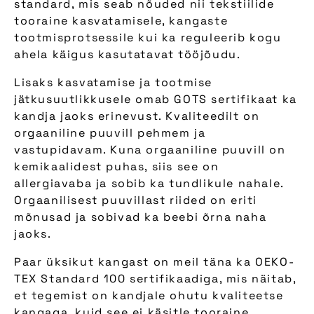
standard, mis seab nõuded nii tekstiilide
tooraine kasvatamisele, kangaste
tootmisprotsessile kui ka reguleerib kogu
ahela käigus kasutatavat tööjõudu.
Lisaks kasvatamise ja tootmise
jätkusuutlikkusele omab GOTS sertifikaat ka
kandja jaoks erinevust. Kvaliteedilt on
orgaaniline puuvill pehmem ja
vastupidavam. Kuna orgaaniline puuvill on
kemikaalidest puhas, siis see on
allergiavaba ja sobib ka tundlikule nahale.
Orgaanilisest puuvillast riided on eriti
mõnusad ja sobivad ka beebi õrna naha
jaoks.
Paar üksikut kangast on meil täna ka OEKO-
TEX Standard 100 sertifikaadiga, mis näitab,
et tegemist on kandjale ohutu kvaliteetse
kangaga, kuid see ei käsitle tooraine