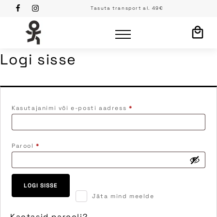
Tasuta transport al. 49€
Logi sisse
Nõutud
Kasutajanimi või e-posti aadress
*
Nõutud
Parool
*
LOGI SISSE
Jäta mind meelde
Kaotasid parooli?